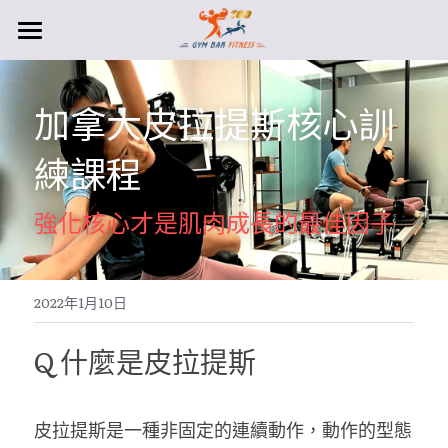
首頁
加拿大皮拉提斯核心訓
關於我們
練課程
專業團隊
特色服務介紹
強化核心才是肌肉成長的最佳因子
附加服務
進行預約
2022年1月10日
聯絡方式
Q 什麼是皮拉提斯
履約保證
皮拉提斯是一種非固定的連續動作，動作的型態
合約參考